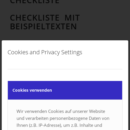
CHECKLISTE
CHECKLISTE MIT
BEISPIELTEXTEN
INSTALLATION NACH
VORGABE CHECKLISTE
Cookies and Privacy Settings
Sie bearbeiten, Füllen für sich die Checkliste aus.
Gemeinsam (per Fernwartung Teamviewer) werden die
konkreten Daten Ihres Profiles übertragen. Gerne
schon vorab per eMail zusenden, zum Erstellen der
Cookies verwenden
Konfigurationsdatei.
BASIC (DOWNLOAD)
€ 9,-
Wir verwenden Cookies auf unserer Website
und verarbeiten personenbezogene Daten von
Checkliste PDF
Ihnen (z.B. IP-Adresse), um z.B. Inhalte und