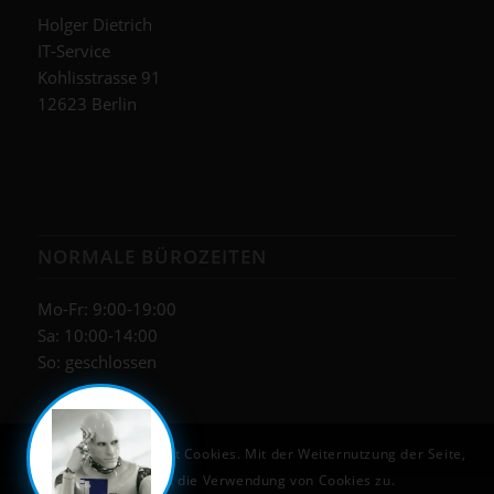
Holger Dietrich
IT-Service
Kohlisstrasse 91
12623 Berlin
NORMALE BÜROZEITEN
Mo-Fr: 9:00-19:00
Sa: 10:00-14:00
So: geschlossen
Diese Seite verwendet Cookies. Mit der Weiternutzung der Seite,
stimmst du die Verwendung von Cookies zu.